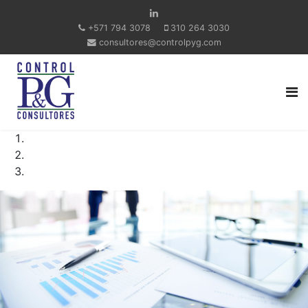
+571 794 3078
310 264 3030
consultores@controlpyg.com